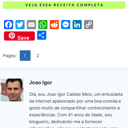
F
T
E
W
R
M
Li
C
a
w
m
h
e
e
n
o
S
Save
c
itt
ai
at
d
s
k
p
h
e
er
l
s
di
s
e
y
ar
Pages:
1
2
b
A
t
e
dI
Li
e
o
p
n
n
n
o
p
g
k
Joao Igor
k
er
Olá, sou Joao Igor Calebe Melo, um entusiasta
da internet apaixonado por uma boa comida e
gosto muito de compartilhar conhecimento e
experiências. Com 41 anos de idade, sou
blogueiro, dedicando-me a fornecer