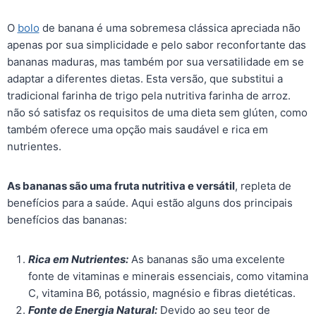
o
p
n
n
n
o
p
g
k
O
bolo
de banana é uma sobremesa clássica apreciada não
apenas por sua simplicidade e pelo sabor reconfortante das
k
er
bananas maduras, mas também por sua versatilidade em se
adaptar a diferentes dietas. Esta versão, que substitui a
tradicional farinha de trigo pela nutritiva farinha de arroz.
não só satisfaz os requisitos de uma dieta sem glúten, como
também oferece uma opção mais saudável e rica em
nutrientes.
As bananas são uma fruta nutritiva e versátil
, repleta de
benefícios para a saúde. Aqui estão alguns dos principais
benefícios das bananas:
Rica em Nutrientes:
As bananas são uma excelente
fonte de vitaminas e minerais essenciais, como vitamina
C, vitamina B6, potássio, magnésio e fibras dietéticas.
Fonte de Energia Natural:
Devido ao seu teor de