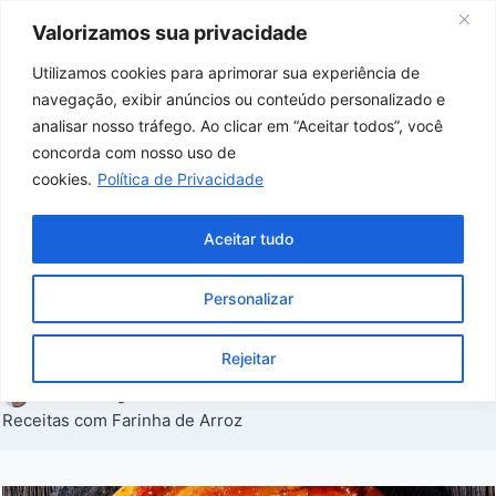
Skip
Valorizamos sua privacidade
to
content
Utilizamos cookies para aprimorar sua experiência de
navegação, exibir anúncios ou conteúdo personalizado e
Home
/
Receitas com Arroz
/
Receitas com
analisar nosso tráfego. Ao clicar em “Aceitar todos”, você
Farinha de Arroz
/
Como Fazer Bolo de
concorda com nosso uso de
cookies.
Política de Privacidade
Banana com Farinha de Arroz: Receita
Deliciosa e Sem Glúten
Aceitar tudo
RECEITAS COM FARINHA DE ARROZ
Personalizar
Como Fazer Bolo de Banana com Farinha
de Arroz: Receita Deliciosa e Sem Glúten
Rejeitar
Por
Joao Igor
25/06/2026
Receitas com Farinha de Arroz