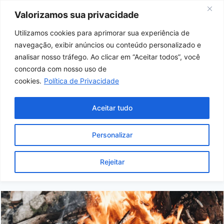
Skip
Valorizamos sua privacidade
to
content
Utilizamos cookies para aprimorar sua experiência de
navegação, exibir anúncios ou conteúdo personalizado e
Home
/
Dicas
/
Jogo de panelas que não
analisar nosso tráfego. Ao clicar em “Aceitar todos”, você
descasca: guia definitivo de materiais
concorda com nosso uso de
cookies.
Política de Privacidade
maciços
Aceitar tudo
DICAS
Jogo de panelas que não descasca: guia
Personalizar
definitivo de materiais maciços
Por
Joao Igor
19/07/2026
Dicas
Rejeitar