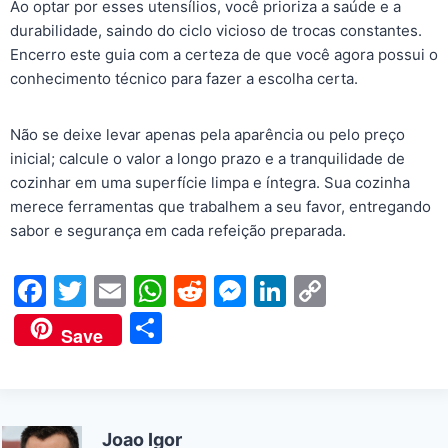
Ao optar por esses utensílios, você prioriza a saúde e a
durabilidade, saindo do ciclo vicioso de trocas constantes.
Encerro este guia com a certeza de que você agora possui o
conhecimento técnico para fazer a escolha certa.
Não se deixe levar apenas pela aparência ou pelo preço
inicial; calcule o valor a longo prazo e a tranquilidade de
cozinhar em uma superfície limpa e íntegra. Sua cozinha
merece ferramentas que trabalhem a seu favor, entregando
sabor e segurança em cada refeição preparada.
F
T
E
W
R
M
Li
C
a
w
m
h
e
e
n
o
S
Save
c
itt
ai
at
d
s
k
p
h
e
er
l
s
di
s
e
y
ar
b
A
t
e
dI
Li
e
Joao Igor