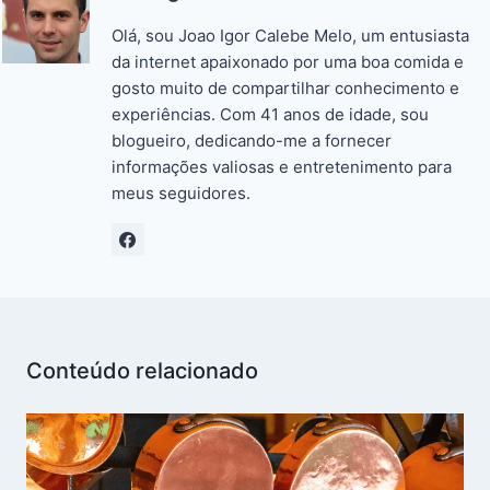
o
p
n
n
n
o
p
g
k
Olá, sou Joao Igor Calebe Melo, um entusiasta
k
er
da internet apaixonado por uma boa comida e
gosto muito de compartilhar conhecimento e
experiências. Com 41 anos de idade, sou
blogueiro, dedicando-me a fornecer
informações valiosas e entretenimento para
meus seguidores.
Conteúdo relacionado