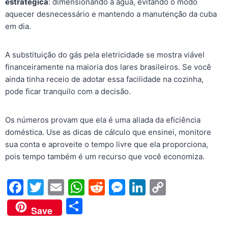
estratégica
: dimensionando a água, evitando o modo
aquecer desnecessário e mantendo a manutenção da cuba
em dia.
A substituição do gás pela eletricidade se mostra viável
financeiramente na maioria dos lares brasileiros. Se você
ainda tinha receio de adotar essa facilidade na cozinha,
pode ficar tranquilo com a decisão.
Os números provam que ela é uma aliada da eficiência
doméstica. Use as dicas de cálculo que ensinei, monitore
sua conta e aproveite o tempo livre que ela proporciona,
pois tempo também é um recurso que você economiza.
F
T
E
W
R
M
Li
C
a
w
m
h
e
e
n
o
S
Save
c
itt
ai
at
d
s
k
p
h