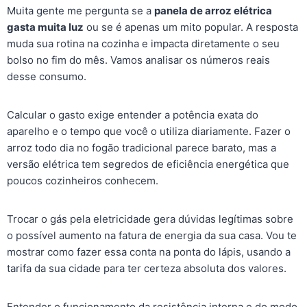
o
p
g
k
Muita gente me pergunta se a
panela de arroz elétrica
gasta muita luz
k
ou se é apenas um mito popular. A resposta
er
muda sua rotina na cozinha e impacta diretamente o seu
bolso no fim do mês. Vamos analisar os números reais
desse consumo.
Calcular o gasto exige entender a potência exata do
aparelho e o tempo que você o utiliza diariamente. Fazer o
arroz todo dia no fogão tradicional parece barato, mas a
versão elétrica tem segredos de eficiência energética que
poucos cozinheiros conhecem.
Trocar o gás pela eletricidade gera dúvidas legítimas sobre
o possível aumento na fatura de energia da sua casa. Vou te
mostrar como fazer essa conta na ponta do lápis, usando a
tarifa da sua cidade para ter certeza absoluta dos valores.
Entender o funcionamento da resistência interna e do modo