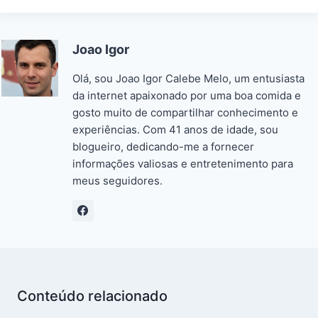
e
er
l
s
di
s
e
y
ar
b
A
t
e
dI
Li
e
Joao Igor
o
p
n
n
n
o
p
g
k
Olá, sou Joao Igor Calebe Melo, um entusiasta
k
er
da internet apaixonado por uma boa comida e
gosto muito de compartilhar conhecimento e
experiências. Com 41 anos de idade, sou
blogueiro, dedicando-me a fornecer
informações valiosas e entretenimento para
meus seguidores.
Conteúdo relacionado