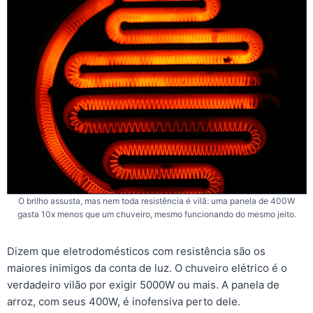
O brilho assusta, mas nem toda resistência é vilã: uma panela de 400W
gasta 10x menos que um chuveiro, mesmo funcionando do mesmo jeito.
Dizem que eletrodomésticos com resistência são os
maiores inimigos da conta de luz. O chuveiro elétrico é o
verdadeiro vilão por exigir 5000W ou mais. A panela de
arroz, com seus 400W, é inofensiva perto dele.