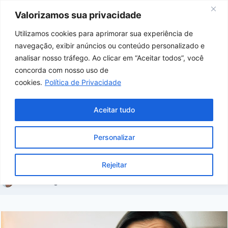
Skip
Valorizamos sua privacidade
to
content
Utilizamos cookies para aprimorar sua experiência de
navegação, exibir anúncios ou conteúdo personalizado e
Home
/
Curiosidades
/
Trocando o fogão
analisar nosso tráfego. Ao clicar em “Aceitar todos”, você
pela tomada: qual o impacto real da panela
concorda com nosso uso de
cookies.
Política de Privacidade
de arroz na sua conta no fim do mês?
Aceitar tudo
CURIOSIDADES
Trocando o fogão pela tomada: qual o
Personalizar
impacto real da panela de arroz na sua
conta no fim do mês?
Rejeitar
Por
Joao Igor
12/07/2026
Curiosidades