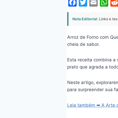
F
T
E
W
a
w
m
h
c
itt
ai
at
Nota Editorial:
Links e tex
e
er
l
s
b
A
Arroz de Forno com Quei
o
p
cheia de sabor.
o
p
k
Esta receita combina a 
prato que agrada a todo
Neste artigo, explorar
para surpreender sua fa
Leia também ➡ A Arte de