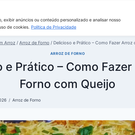
rasco
Melhores panelas de arroz elétricas
Receitas 
, exibir anúncios ou conteúdo personalizado e analisar nosso
uso de cookies.
Política de Privacidade
m Arroz
/
Arroz de Forno
/
Delicioso e Prático – Como Fazer Arroz
ARROZ DE FORNO
o e Prático – Como Fazer
Forno com Queijo
026
Arroz de Forno