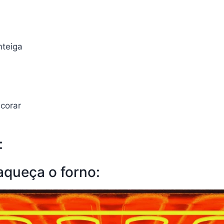
nteiga
corar
:
aqueça o forno: