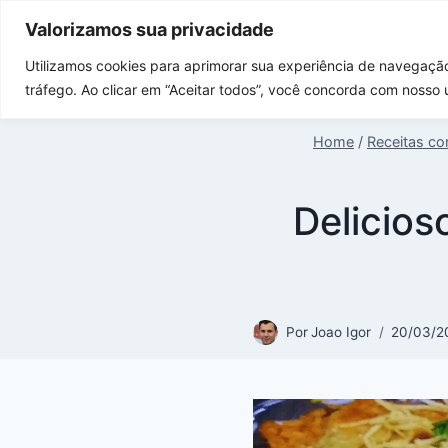
Skip
Valorizamos sua privacidade
to
Inicio
Acompanhamentos de chur
content
Utilizamos cookies para aprimorar sua experiência de navegação
tráfego. Ao clicar em “Aceitar todos”, você concorda com nosso 
Home
/
Receitas co
Delicios
Por
Joao Igor
20/03/2