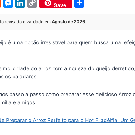
R
M
Li
C
S
Save
e
e
n
o
h
d
s
k
p
ar
to revisado e validado em
Agosto de 2026
.
di
s
e
y
e
t
e
dI
Li
jo é uma opção irresistível para quem busca uma refei
n
n
n
g
k
er
simplicidade do arroz com a riqueza do queijo derretid
s os paladares.
emos passo a passo como preparar esse delicioso Arroz 
mília e amigos.
 Preparar o Arroz Perfeito para o Hot Filadélfia: Um 